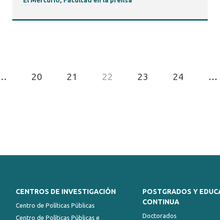
El Mercurio
,
Facultad en la prensa
…
20
21
22
23
24
…
CENTROS DE INVESTIGACIÓN
POSTGRADOS Y EDUC
CONTINUA
Centro de Políticas Públicas
Doctorados
Centro de Políticas Públicas e