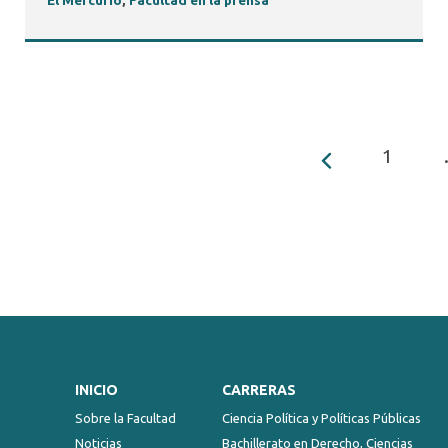
El Mercurio
,
Facultad en la prensa
1
INICIO
CARRERAS
Sobre la Facultad
Ciencia Política y Políticas Públicas
Noticias
Bachillerato en Derecho, Ciencias