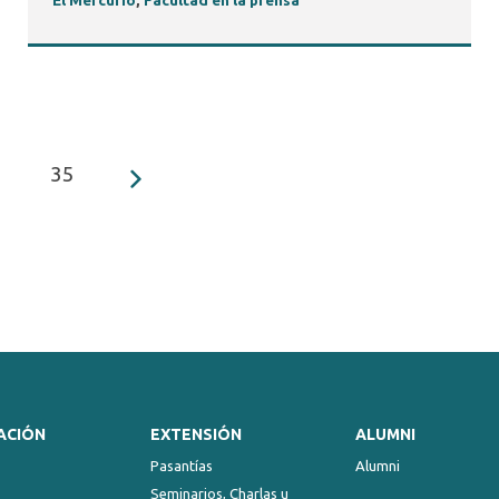
El Mercurio
,
Facultad en la prensa
35
ACIÓN
EXTENSIÓN
ALUMNI
Pasantías
Alumni
Seminarios, Charlas u