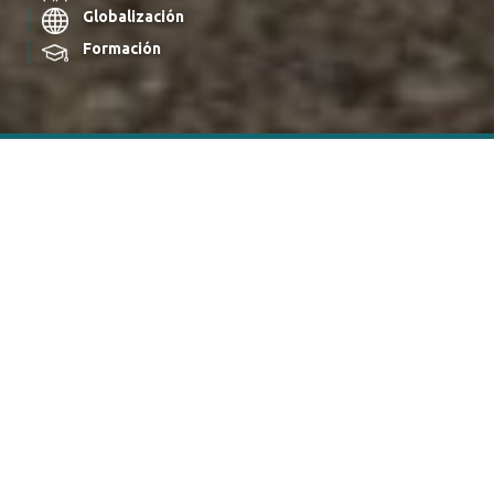
Globalización
Formación
PROGRAMAS DE ESTUDIO
College Program
Ver Más
Carreras
Ver más
Postgrado y Educación Continua