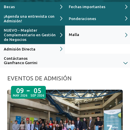
Becas
Fechas importantes
INTERCAMBIOS
¡Agenda una entrevista con
Ponderaciones
REGLAMENTOS
Admisión!
NUEVO - Magíster
CERTIFICACIÓN
Malla
Complementario en Gestión
de Negocios
CONTÁCTANOS
Admisión Directa
Contáctanos
Gianfranco Gorrini
EVENTOS DE ADMISIÓN
09
05
MAY 2026
SEP 2026