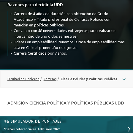
Razones para decidir la UDD
Carrera de 4 años de duración con obtención de Grado
Académico y Título profesional de Cientista Político con
mención en políticas públicas.
Convenio con 48 universidades extranjeras para realizar un
intercambio de uno o dos semestres.
Líderes en empleabilidad: tenemos la tasa de empleabilidad más
alta en Chile al primer año de egreso.
Carrera Certificada por 7 años.
Facultad de Gobierno
/
Carreras
/
Ciencia Política y Políticas Públicas
SOBRE LA CARRERA
ADMISIÓN CIENCIA POLÍTICA Y POLÍTICAS PÚBLICAS UDD
MALLA
BECAS
SIMULADOR DE PUNTAJES
NUESTROS PROFESORES
*Datos referenciales Admisión 2026