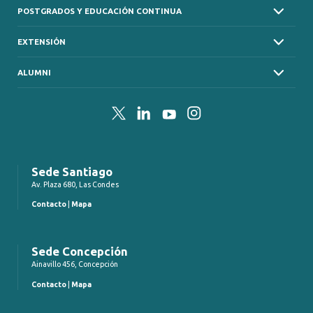
POSTGRADOS Y EDUCACIÓN CONTINUA
EXTENSIÓN
ALUMNI
Twitter
LinkedIn
YouTube
Instagram
Sede Santiago
Av. Plaza 680, Las Condes
Contacto
|
Mapa
Sede Concepción
Ainavillo 456, Concepción
Contacto
|
Mapa