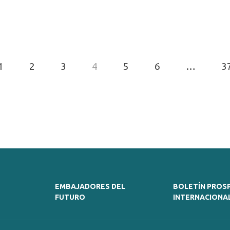
1
2
3
4
5
6
…
3
EMBAJADORES DEL
BOLETÍN PROS
FUTURO
INTERNACIONA