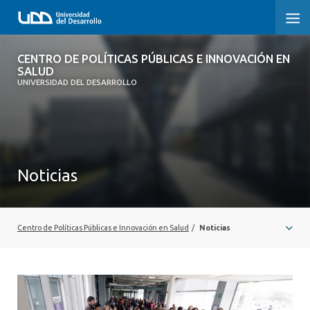
CENTRO DE POLÍTICAS PÚBLICAS E
CENTRO DE POLÍTICAS PÚBLICAS E INNOVACIÓN EN
INNOVACIÓN EN SALUD
SALUD
UNIVERSIDAD DEL DESARROLLO
INICIO
QUÉ ES CIPS
Noticias
QUIÉNES SOMOS
PUBLICACIONES
Centro de Políticas Públicas e Innovación en Salud
/
Noticias
SEMINARIOS, CHARLAS U OTROS
ACTUALIDAD
COMUNIDAD CIPS