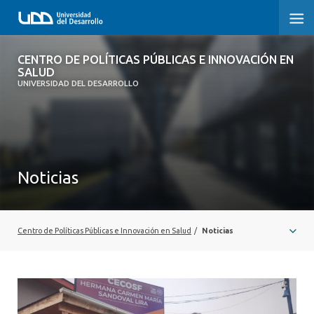
CENTRO DE POLÍTICAS PÚBLICAS E
CENTRO DE POLÍTICAS PÚBLICAS E INNOVACIÓN EN
INNOVACIÓN EN SALUD
SALUD
UNIVERSIDAD DEL DESARROLLO
INICIO
QUÉ ES CIPS
Noticias
QUIÉNES SOMOS
PUBLICACIONES
Centro de Políticas Públicas e Innovación en Salud
/
Noticias
SEMINARIOS, CHARLAS U OTROS
ACTUALIDAD
COMUNIDAD CIPS