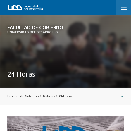
FACULTAD DE GOBIERNO
FACULTAD DE GOBIERNO
UNIVERSIDAD DEL DESARROLLO
INICIO
CARRERAS
CENTROS DE INVESTIGACIÓN
24 Horas
POSTGRADOS Y EDUCACIÓN CONTINUA
EXTENSIÓN
Facultad de Gobierno
/
Noticias
/
24 Horas
ALUMNI