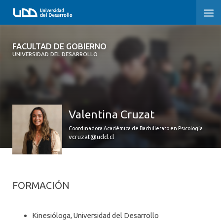
FACULTAD DE GOBIERNO
FACULTAD DE GOBIERNO
UNIVERSIDAD DEL DESARROLLO
INICIO
CARRERAS
Valentina Cruzat
CENTROS DE INVESTIGACIÓN
Coordinadora Académica de Bachillerato en Psicología
POSTGRADOS Y EDUCACIÓN CONTINUA
vcruzat@udd.cl
EXTENSIÓN
ALUMNI
FORMACIÓN
Kinesióloga, Universidad del Desarrollo