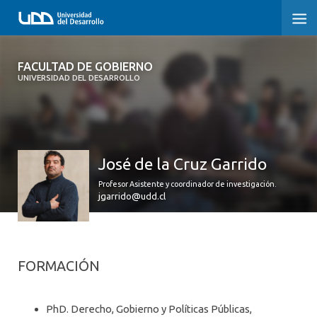
FACULTAD DE GOBIERNO
FACULTAD DE GOBIERNO
UNIVERSIDAD DEL DESARROLLO
INICIO
CARRERAS
José de la Cruz Garrido
CENTROS DE INVESTIGACIÓN
Profesor Asistente y coordinador de investigación.
POSTGRADOS Y EDUCACIÓN CONTINUA
jgarrido@udd.cl
EXTENSIÓN
ALUMNI
FORMACIÓN
PhD. Derecho, Gobierno y Políticas Públicas,