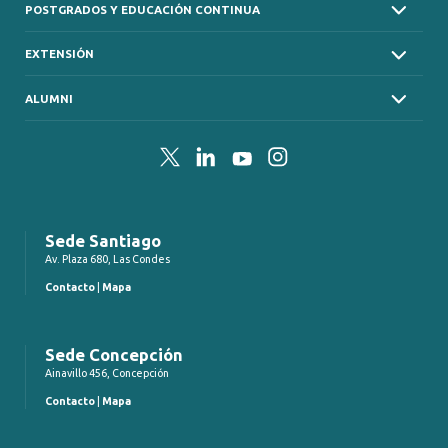
POSTGRADOS Y EDUCACIÓN CONTINUA
EXTENSIÓN
ALUMNI
Twitter
LinkedIn
YouTube
Instagram
Sede Santiago
Av. Plaza 680, Las Condes
Contacto
|
Mapa
Sede Concepción
Ainavillo 456, Concepción
Contacto
|
Mapa