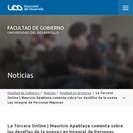
FACULTAD DE GOBIERNO
FACULTAD DE GOBIERNO
UNIVERSIDAD DEL DESARROLLO
INICIO
CARRERAS
CENTROS DE INVESTIGACIÓN
Noticias
POSTGRADOS Y EDUCACIÓN CONTINUA
Facultad de Gobierno
/
Noticias
/
Facultad en la prensa
/
La Tercera
EXTENSIÓN
Online | Mauricio Apablaza comenta sobre los desafíos de la nueva
Ley Integral de Personas Mayores
ALUMNI
La Tercera Online | Mauricio Apablaza comenta sobre
los desafíos de la nueva Ley Integral de Personas