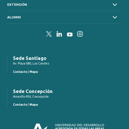
EXTENSIÓN
ALUMNI
Twitter
LinkedIn
YouTube
Instagram
Sede Santiago
Av. Plaza 680, Las Condes
Contacto
|
Mapa
Sede Concepción
Ainavillo 456, Concepción
Contacto
|
Mapa