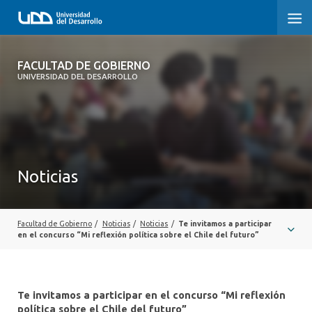
FACULTAD DE GOBIERNO
FACULTAD DE GOBIERNO
UNIVERSIDAD DEL DESARROLLO
INICIO
CARRERAS
CENTROS DE INVESTIGACIÓN
Noticias
POSTGRADOS Y EDUCACIÓN CONTINUA
EXTENSIÓN
Facultad de Gobierno
/
Noticias
/
Noticias
/
Te invitamos a participar
en el concurso “Mi reflexión política sobre el Chile del futuro”
ALUMNI
Te invitamos a participar en el concurso “Mi reflexión
política sobre el Chile del futuro”