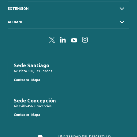
EXTENSIÓN
ALUMNI
Twitter
LinkedIn
YouTube
Instagram
Sede Santiago
Av. Plaza 680, Las Condes
Contacto
|
Mapa
Sede Concepción
Ainavillo 456, Concepción
Contacto
|
Mapa