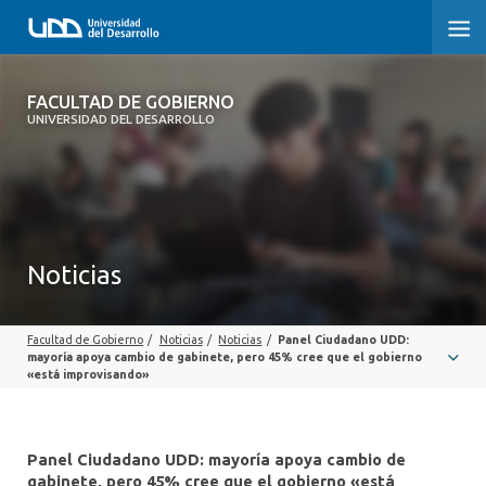
FACULTAD DE GOBIERNO
FACULTAD DE GOBIERNO
UNIVERSIDAD DEL DESARROLLO
INICIO
CARRERAS
CENTROS DE INVESTIGACIÓN
Noticias
POSTGRADOS Y EDUCACIÓN CONTINUA
Facultad de Gobierno
/
Noticias
/
Noticias
/
Panel Ciudadano UDD:
EXTENSIÓN
mayoría apoya cambio de gabinete, pero 45% cree que el gobierno
«está improvisando»
ALUMNI
Panel Ciudadano UDD: mayoría apoya cambio de
gabinete, pero 45% cree que el gobierno «está