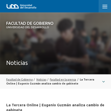
FACULTAD DE GOBIERNO
FACULTAD DE GOBIERNO
UNIVERSIDAD DEL DESARROLLO
INICIO
CARRERAS
CENTROS DE INVESTIGACIÓN
Noticias
POSTGRADOS Y EDUCACIÓN CONTINUA
EXTENSIÓN
Facultad de Gobierno
/
Noticias
/
Facultad en la prensa
/
La Tercera
Online | Eugenio Guzmán analiza cambio de gabinete
ALUMNI
La Tercera Online | Eugenio Guzmán analiza cambio de
gabinete