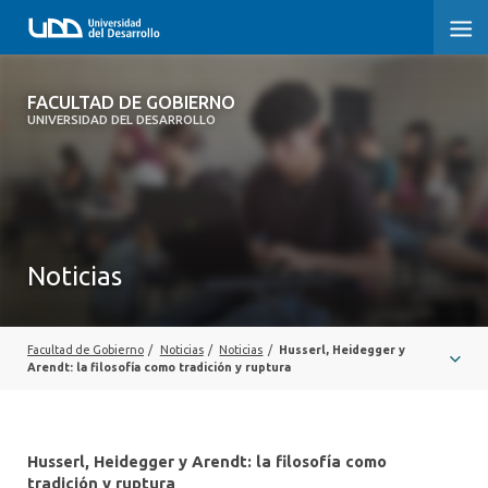
FACULTAD DE GOBIERNO
FACULTAD DE GOBIERNO
UNIVERSIDAD DEL DESARROLLO
INICIO
CARRERAS
CENTROS DE INVESTIGACIÓN
Noticias
POSTGRADOS Y EDUCACIÓN CONTINUA
EXTENSIÓN
Facultad de Gobierno
/
Noticias
/
Noticias
/
Husserl, Heidegger y
Arendt: la filosofía como tradición y ruptura
ALUMNI
Husserl, Heidegger y Arendt: la filosofía como
tradición y ruptura