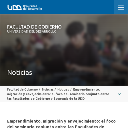
FACULTAD DE GOBIERNO
FACULTAD DE GOBIERNO
UNIVERSIDAD DEL DESARROLLO
INICIO
CARRERAS
CENTROS DE INVESTIGACIÓN
Noticias
POSTGRADOS Y EDUCACIÓN CONTINUA
Facultad de Gobierno
/
Noticias
/
Noticias
/
Emprendimiento,
EXTENSIÓN
migración y envejecimiento: el foco del seminario conjunto entre
las Facultades de Gobierno y Economía de la UDD
ALUMNI
Emprendimiento, migración y envejecimiento: el foco
del seminario conjunto entre las Facultades de