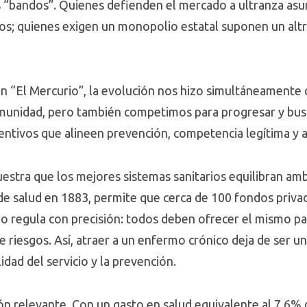
s “bandos”. Quienes defienden el mercado a ultranza as
s; quienes exigen un monopolio estatal suponen un alt
 “El Mercurio”, la evolución nos hizo simultáneamente 
nidad, pero también competimos para progresar y buscar
ncentivos que alineen prevención, competencia legítima y
uestra que los mejores sistemas sanitarios equilibran am
e salud en 1883, permite que cerca de 100 fondos priva
ado regula con precisión: todos deben ofrecer el mismo pa
iesgos. Así, atraer a un enfermo crónico deja de ser un
idad del servicio y la prevención.
ión relevante. Con un gasto en salud equivalente al 7,6%