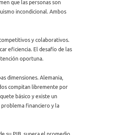
umen que las personas son
ruismo incondicional. Ambos
competitivos y colaborativos.
 eficiencia. El desafío de las
 atención oportuna.
bas dimensiones. Alemania,
dos compitan libremente por
quete básico y existe un
 problema financiero y la
 de su PIB, supera el promedio