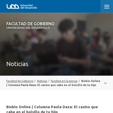
FACULTAD DE GOBIERNO
FACULTAD DE GOBIERNO
UNIVERSIDAD DEL DESARROLLO
INICIO
CARRERAS
CENTROS DE INVESTIGACIÓN
Noticias
POSTGRADOS Y EDUCACIÓN CONTINUA
EXTENSIÓN
Facultad de Gobierno
/
Noticias
/
Facultad en la prensa
/
Biobio Online
| Columna Paula Daza: El casino que cabe en el bolsillo de tu hijo
ALUMNI
Biobio Online | Columna Paula Daza: El casino que
cabe en el bolsillo de tu hijo