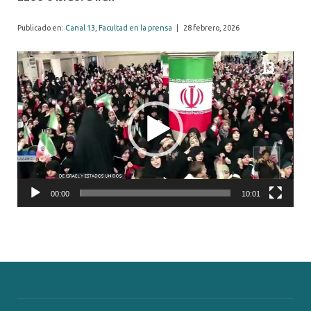
Publicado en:
Canal 13
,
Facultad en la prensa
|
28 febrero, 2026
Video
Player
00:00
10:01