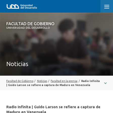
FACULTAD DE GOBIERNO
FACULTAD DE GOBIERNO
UNIVERSIDAD DEL DESARROLLO
INICIO
CARRERAS
CENTROS DE INVESTIGACIÓN
Noticias
POSTGRADOS Y EDUCACIÓN CONTINUA
EXTENSIÓN
Facultad de Gobierno
/
Noticias
/
Facultad en la prensa
/
Radio Infinita
| Guido Larson se refiere a captura de Maduro en Venezuela
ALUMNI
Radio Infinita | Guido Larson se refiere a captura de
Maduro en Venezuela