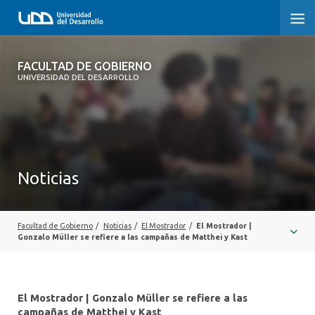
FACULTAD DE GOBIERNO
FACULTAD DE GOBIERNO
UNIVERSIDAD DEL DESARROLLO
INICIO
CARRERAS
CENTROS DE INVESTIGACIÓN
Noticias
POSTGRADOS Y EDUCACIÓN CONTINUA
EXTENSIÓN
Facultad de Gobierno
/
Noticias
/
El Mostrador
/
El Mostrador |
Gonzalo Müller se refiere a las campañas de Matthei y Kast
ALUMNI
El Mostrador | Gonzalo Müller se refiere a las
campañas de Matthei y Kast