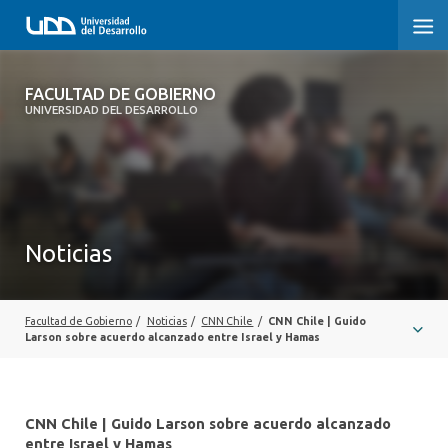
FACULTAD DE GOBIERNO
FACULTAD DE GOBIERNO
UNIVERSIDAD DEL DESARROLLO
INICIO
CARRERAS
CENTROS DE INVESTIGACIÓN
Noticias
POSTGRADOS Y EDUCACIÓN CONTINUA
EXTENSIÓN
Facultad de Gobierno
/
Noticias
/
CNN Chile
/
CNN Chile | Guido
Larson sobre acuerdo alcanzado entre Israel y Hamas
ALUMNI
CNN Chile | Guido Larson sobre acuerdo alcanzado
entre Israel y Hamas