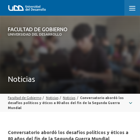
FACULTAD DE GOBIERNO
FACULTAD DE GOBIERNO
UNIVERSIDAD DEL DESARROLLO
INICIO
CARRERAS
CENTROS DE INVESTIGACIÓN
Noticias
POSTGRADOS Y EDUCACIÓN CONTINUA
Facultad de Gobierno
/
Noticias
/
Noticias
/
Conversatorio abordó los
EXTENSIÓN
desafíos políticos y éticos a 80 años del fin de la Segunda Guerra
Mundial
ALUMNI
Conversatorio abordó los desafíos políticos y éticos a
80 años del fin de la Segunda Guerra Mundial