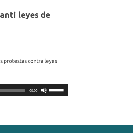
 anti leyes de
s protestas contra leyes
Use
00:00
Up/Down
Arrow
keys
to
increase
or