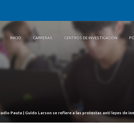
INICIO
CARRERAS
CENTROS DE INVESTIGACIÓN
PO
Inicio
Carreras
Centros de Investigación
Postgrados y educación continua
Extensión
Alumni
Centro de Polític
Sobr
Cien
Doc
Pasa
Alu
Públ
Facu
Dip
Centro de Conoc
Bach
Investigación e
Bach
Centro de Invest
Complejidad Soci
Panel Ciudadano
adio Pauta | Guido Larson se refiere a las protestas anti leyes de i