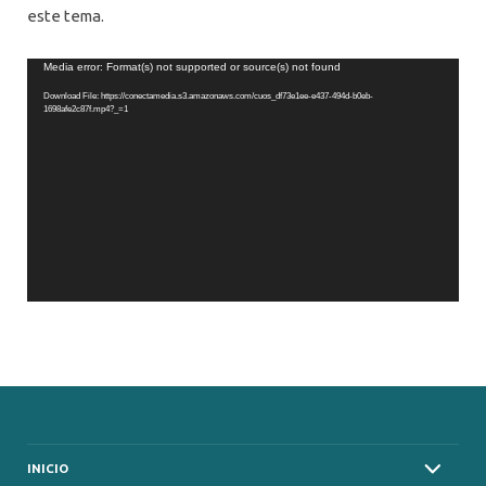
este tema.
Video
Media error: Format(s) not supported or source(s) not found
Player
Download File: https://conectamedia.s3.amazonaws.com/cuos_df73e1ee-e437-494d-b0eb-
1698afe2c87f.mp4?_=1
INICIO