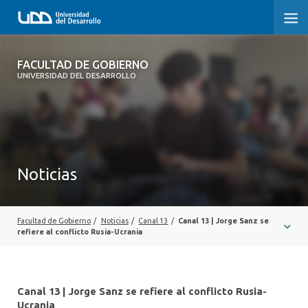
FACULTAD DE GOBIERNO
FACULTAD DE GOBIERNO
UNIVERSIDAD DEL DESARROLLO
INICIO
CARRERAS
CENTROS DE INVESTIGACIÓN
Noticias
POSTGRADOS Y EDUCACIÓN CONTINUA
EXTENSIÓN
Facultad de Gobierno
/
Noticias
/
Canal 13
/
Canal 13 | Jorge Sanz se
refiere al conflicto Rusia-Ucrania
ALUMNI
Canal 13 | Jorge Sanz se refiere al conflicto Rusia-
Ucrania