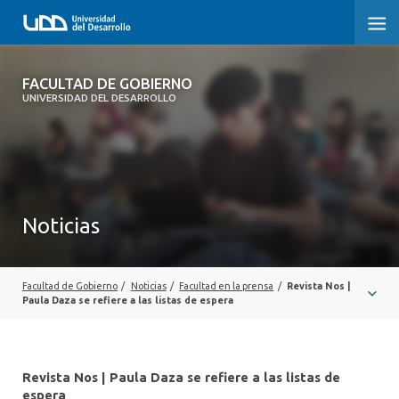
FACULTAD DE GOBIERNO
FACULTAD DE GOBIERNO
UNIVERSIDAD DEL DESARROLLO
INICIO
CARRERAS
CENTROS DE INVESTIGACIÓN
Noticias
POSTGRADOS Y EDUCACIÓN CONTINUA
EXTENSIÓN
Facultad de Gobierno
/
Noticias
/
Facultad en la prensa
/
Revista Nos |
Paula Daza se refiere a las listas de espera
ALUMNI
Revista Nos | Paula Daza se refiere a las listas de
espera