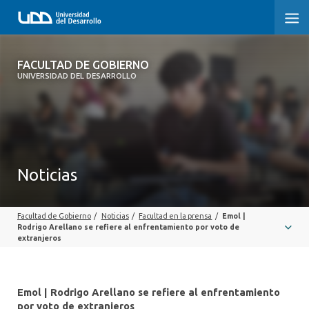
FACULTAD DE GOBIERNO
FACULTAD DE GOBIERNO
UNIVERSIDAD DEL DESARROLLO
INICIO
CARRERAS
CENTROS DE INVESTIGACIÓN
Noticias
POSTGRADOS Y EDUCACIÓN CONTINUA
Facultad de Gobierno
/
Noticias
/
Facultad en la prensa
/
Emol |
EXTENSIÓN
Rodrigo Arellano se refiere al enfrentamiento por voto de
extranjeros
ALUMNI
Emol | Rodrigo Arellano se refiere al enfrentamiento
por voto de extranjeros