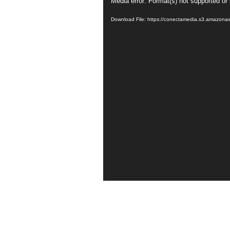
Video
Media error: Format(s) not supported or
Player
Download File: https://conectamedia.s3.amaz