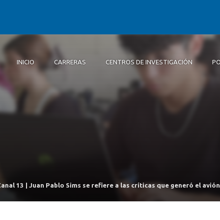
INICIO
CARRERAS
CENTROS DE INVESTIGACIÓN
PO
Inicio
Carreras
Centros de Investigación
Postgrados y educación continua
Extensión
Alumni
Centro de Polític
Sobr
Cien
Doc
Pasa
Alu
Públ
Facu
Dip
Centro de Conoc
Bach
Investigación e
Bach
Centro de Invest
Complejidad Soci
Panel Ciudadano
anal 13 | Juan Pablo Sims se refiere a las críticas que generó el av