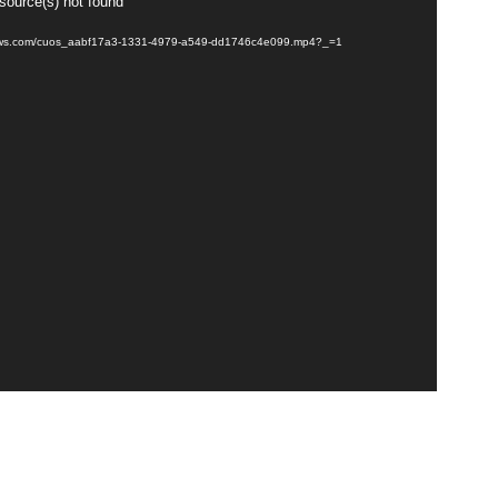
 source(s) not found
onaws.com/cuos_aabf17a3-1331-4979-a549-dd1746c4e099.mp4?_=1