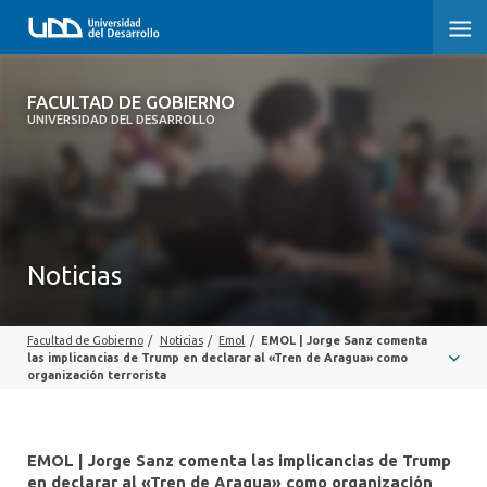
FACULTAD DE GOBIERNO
FACULTAD DE GOBIERNO
UNIVERSIDAD DEL DESARROLLO
INICIO
CARRERAS
CENTROS DE INVESTIGACIÓN
Noticias
POSTGRADOS Y EDUCACIÓN CONTINUA
Facultad de Gobierno
/
Noticias
/
Emol
/
EMOL | Jorge Sanz comenta
EXTENSIÓN
las implicancias de Trump en declarar al «Tren de Aragua» como
organización terrorista
ALUMNI
EMOL | Jorge Sanz comenta las implicancias de Trump
en declarar al «Tren de Aragua» como organización