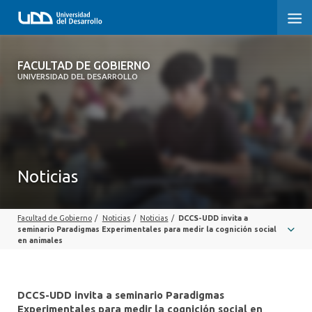
FACULTAD DE GOBIERNO
FACULTAD DE GOBIERNO
UNIVERSIDAD DEL DESARROLLO
INICIO
CARRERAS
CENTROS DE INVESTIGACIÓN
Noticias
POSTGRADOS Y EDUCACIÓN CONTINUA
Facultad de Gobierno
/
Noticias
/
Noticias
/
DCCS-UDD invita a
EXTENSIÓN
seminario Paradigmas Experimentales para medir la cognición social
en animales
ALUMNI
DCCS-UDD invita a seminario Paradigmas
Experimentales para medir la cognición social en