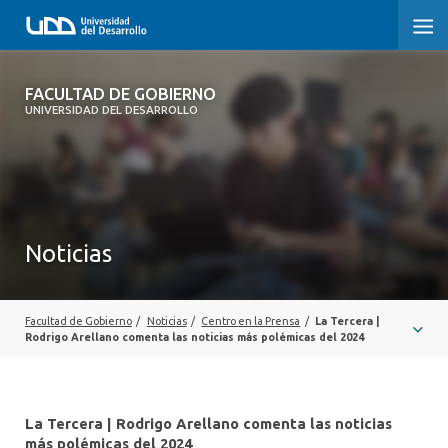
FACULTAD DE GOBIERNO
FACULTAD DE GOBIERNO
UNIVERSIDAD DEL DESARROLLO
INICIO
CARRERAS
CENTROS DE INVESTIGACIÓN
Noticias
POSTGRADOS Y EDUCACIÓN CONTINUA
EXTENSIÓN
Facultad de Gobierno
/
Noticias
/
Centro en la Prensa
/
La Tercera |
Rodrigo Arellano comenta las noticias más polémicas del 2024
ALUMNI
La Tercera | Rodrigo Arellano comenta las noticias
más polémicas del 2024