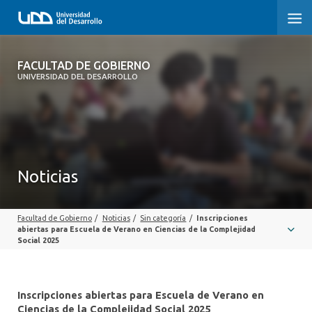
FACULTAD DE GOBIERNO
FACULTAD DE GOBIERNO
UNIVERSIDAD DEL DESARROLLO
INICIO
CARRERAS
CENTROS DE INVESTIGACIÓN
Noticias
POSTGRADOS Y EDUCACIÓN CONTINUA
Facultad de Gobierno
/
Noticias
/
Sin categoría
/
Inscripciones
EXTENSIÓN
abiertas para Escuela de Verano en Ciencias de la Complejidad
Social 2025
ALUMNI
Inscripciones abiertas para Escuela de Verano en
Ciencias de la Complejidad Social 2025