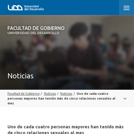
FACULTAD DE GOBIERNO
FACULTAD DE GOBIERNO
UNIVERSIDAD DEL DESARROLLO
INICIO
CARRERAS
CENTROS DE INVESTIGACIÓN
Noticias
POSTGRADOS Y EDUCACIÓN CONTINUA
Facultad de Gobierno
/
Noticias
/
Noticias
/
Uno de cada cuatro
EXTENSIÓN
personas mayores han tenido más de cinco relaciones sexuales al
mes
ALUMNI
Uno de cada cuatro personas mayores han tenido más
de cinco relaciones sexuales al mes