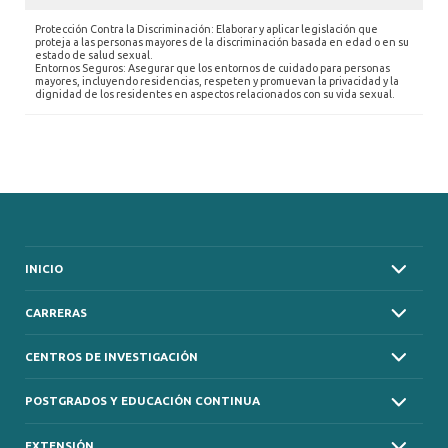
Protección Contra la Discriminación: Elaborar y aplicar legislación que
proteja a las personas mayores de la discriminación basada en edad o en su
estado de salud sexual.
Entornos Seguros: Asegurar que los entornos de cuidado para personas
mayores, incluyendo residencias, respeten y promuevan la privacidad y la
dignidad de los residentes en aspectos relacionados con su vida sexual.
INICIO
CARRERAS
CENTROS DE INVESTIGACIÓN
POSTGRADOS Y EDUCACIÓN CONTINUA
EXTENSIÓN