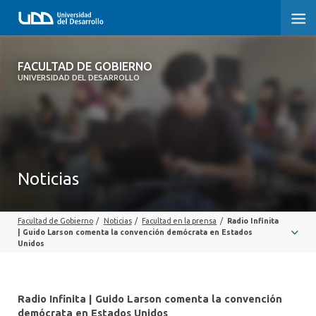
FACULTAD DE GOBIERNO
FACULTAD DE GOBIERNO
UNIVERSIDAD DEL DESARROLLO
INICIO
CARRERAS
CENTROS DE INVESTIGACIÓN
Noticias
POSTGRADOS Y EDUCACIÓN CONTINUA
Facultad de Gobierno
/
Noticias
/
Facultad en la prensa
/
Radio Infinita
EXTENSIÓN
| Guido Larson comenta la convención demócrata en Estados
Unidos
ALUMNI
Radio Infinita | Guido Larson comenta la convención
demócrata en Estados Unidos