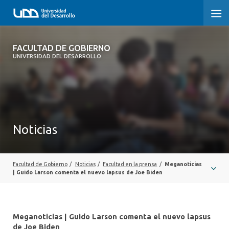
FACULTAD DE GOBIERNO
FACULTAD DE GOBIERNO
UNIVERSIDAD DEL DESARROLLO
INICIO
CARRERAS
CENTROS DE INVESTIGACIÓN
Noticias
POSTGRADOS Y EDUCACIÓN CONTINUA
EXTENSIÓN
Facultad de Gobierno
/
Noticias
/
Facultad en la prensa
/
Meganoticias
| Guido Larson comenta el nuevo lapsus de Joe Biden
ALUMNI
Meganoticias | Guido Larson comenta el nuevo lapsus
de Joe Biden