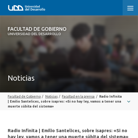
FACULTAD DE GOBIERNO
FACULTAD DE GOBIERNO
UNIVERSIDAD DEL DESARROLLO
INICIO
CARRERAS
CENTROS DE INVESTIGACIÓN
Noticias
POSTGRADOS Y EDUCACIÓN CONTINUA
Facultad de Gobierno
/
Noticias
/
Facultad en la prensa
/
Radio Infinita
EXTENSIÓN
| Emilio Santelices, sobre isapres: «Si no hay ley, vamos a tener una
muerte súbita del sistema»
ALUMNI
Radio Infinita | Emilio Santelices, sobre isapres: «Si no
hay ley, vamos a tener una muerte súbita del sistema»