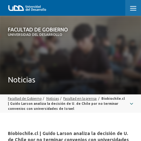
FACULTAD DE GOBIERNO
FACULTAD DE GOBIERNO
UNIVERSIDAD DEL DESARROLLO
INICIO
CARRERAS
CENTROS DE INVESTIGACIÓN
Noticias
POSTGRADOS Y EDUCACIÓN CONTINUA
Facultad de Gobierno
/
Noticias
/
Facultad en la prensa
/
Biobiochile.cl
EXTENSIÓN
| Guido Larson analiza la decisión de U. de Chile por no terminar
convenios con universidades de Israel
ALUMNI
Biobiochile.cl | Guido Larson analiza la decisión de U.
de Chile por no terminar convenios con universidades