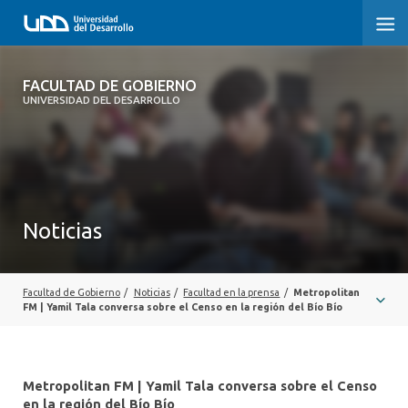
FACULTAD DE GOBIERNO
FACULTAD DE GOBIERNO
UNIVERSIDAD DEL DESARROLLO
INICIO
CARRERAS
CENTROS DE INVESTIGACIÓN
Noticias
POSTGRADOS Y EDUCACIÓN CONTINUA
EXTENSIÓN
Facultad de Gobierno
/
Noticias
/
Facultad en la prensa
/
Metropolitan
FM | Yamil Tala conversa sobre el Censo en la región del Bío Bío
ALUMNI
Metropolitan FM | Yamil Tala conversa sobre el Censo
en la región del Bío Bío