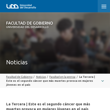
FACULTAD DE GOBIERNO
FACULTAD DE GOBIERNO
UNIVERSIDAD DEL DESARROLLO
INICIO
CARRERAS
CENTROS DE INVESTIGACIÓN
Noticias
POSTGRADOS Y EDUCACIÓN CONTINUA
Facultad de Gobierno
/
Noticias
/
Facultad en la prensa
/
La Tercera |
EXTENSIÓN
Este es el segundo cáncer que más muertes provoca en mujeres
jóvenes en el país
ALUMNI
La Tercera | Este es el segundo cáncer que más
muertes provoca en mujeres jóvenes en el país