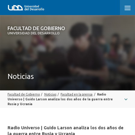
FACULTAD DE GOBIERNO
FACULTAD DE GOBIERNO
UNIVERSIDAD DEL DESARROLLO
INICIO
CARRERAS
CENTROS DE INVESTIGACIÓN
Noticias
POSTGRADOS Y EDUCACIÓN CONTINUA
Facultad de Gobierno
/
Noticias
/
Facultad en la prensa
/
Radio
EXTENSIÓN
Universo | Guido Larson analiza los dos años de la guerra entre
Rusia y Ucrania
ALUMNI
Radio Universo | Guido Larson analiza los dos años de
la guerra entre Rusia y Ucrania