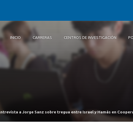
INICIO
CARRERAS
CENTROS DE INVESTIGACIÓN
PO
Inicio
Carreras
Centros de Investigación
Postgrados y educación continua
Extensión
Alumni
Centro de Polític
Sobr
Cien
Doc
Pasa
Alu
Públ
Facu
Dip
Centro de Conoc
Bach
Investigación e
Bach
Centro de Invest
Complejidad Soci
Panel Ciudadano
ntrevista a Jorge Sanz sobre tregua entre Israel y Hamás en Cooper