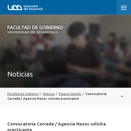
FACULTAD DE GOBIERNO
FACULTAD DE GOBIERNO
UNIVERSIDAD DEL DESARROLLO
INICIO
CARRERAS
CENTROS DE INVESTIGACIÓN
Noticias
POSTGRADOS Y EDUCACIÓN CONTINUA
EXTENSIÓN
Facultad de Gobierno
/
Noticias
/
Espacio Semilla
/
Convocatoria
Cerrada / Agencia Nexos solicita practicante
ALUMNI
Convocatoria Cerrada / Agencia Nexos solicita
practicante