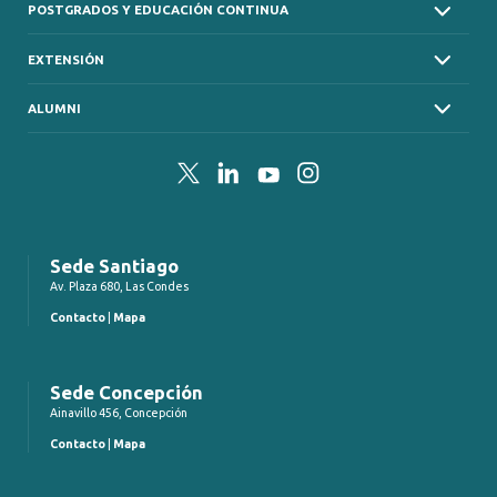
POSTGRADOS Y EDUCACIÓN CONTINUA
EXTENSIÓN
ALUMNI
Twitter
LinkedIn
YouTube
Instagram
Sede Santiago
Av. Plaza 680, Las Condes
Contacto
|
Mapa
Sede Concepción
Ainavillo 456, Concepción
Contacto
|
Mapa