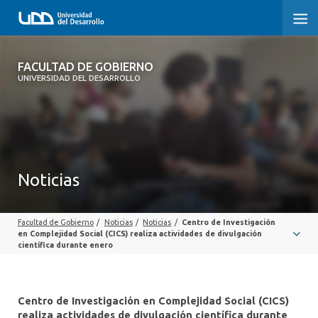
FACULTAD DE GOBIERNO
FACULTAD DE GOBIERNO
UNIVERSIDAD DEL DESARROLLO
INICIO
CARRERAS
CENTROS DE INVESTIGACIÓN
Noticias
POSTGRADOS Y EDUCACIÓN CONTINUA
Facultad de Gobierno
/
Noticias
/
Noticias
/
Centro de Investigación
EXTENSIÓN
en Complejidad Social (CICS) realiza actividades de divulgación
científica durante enero
ALUMNI
Centro de Investigación en Complejidad Social (CICS)
realiza actividades de divulgación científica durante