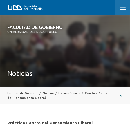
FACULTAD DE GOBIERNO
FACULTAD DE GOBIERNO
UNIVERSIDAD DEL DESARROLLO
INICIO
CARRERAS
CENTROS DE INVESTIGACIÓN
Noticias
POSTGRADOS Y EDUCACIÓN CONTINUA
EXTENSIÓN
Facultad de Gobierno
/
Noticias
/
Espacio Semilla
/
Práctica Centro
del Pensamiento Liberal
ALUMNI
Práctica Centro del Pensamiento Liberal