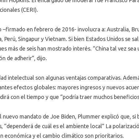
hn Hopkins. El encargado de moderar fue Francisco Para
cionales (CERI).
–firmado en febrero de 2016- involucra a: Australia, Bru
 Perú, Singapur y Vietnam. Si bien Estados Unidos se sal
es más de seis han mostrado interés. “China tal vez sea 
n de adherir”, dijo.
edad intelectual son algunas ventajas comparativas. Adem
cantes efectos globales: mayores ingresos y nuevos acuer
irá con el tiempo y que “podría traer muchos beneficios 
l nuevo mandato de Joe Biden, Plummer explicó que, si b
s, “dependerá de cuál es el ambiente local” La polarizac
ción económica y el cambio climático son prioritarios.