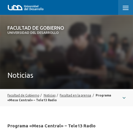
FACULTAD DE GOBIERNO
FACULTAD DE GOBIERNO
UNIVERSIDAD DEL DESARROLLO
INICIO
CARRERAS
CENTROS DE INVESTIGACIÓN
Noticias
POSTGRADOS Y EDUCACIÓN CONTINUA
EXTENSIÓN
Facultad de Gobierno
/
Noticias
/
Facultad en la prensa
/
Programa
«Mesa Central» – Tele13 Radio
ALUMNI
Programa «Mesa Central» – Tele13 Radio