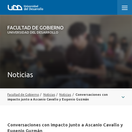
FACULTAD DE GOBIERNO
FACULTAD DE GOBIERNO
UNIVERSIDAD DEL DESARROLLO
INICIO
CARRERAS
CENTROS DE INVESTIGACIÓN
Noticias
POSTGRADOS Y EDUCACIÓN CONTINUA
EXTENSIÓN
Facultad de Gobierno
/
Noticias
/
Noticias
/
Conversaciones con
impacto junto a Ascanio Cavallo y Eugenio Guzmán
ALUMNI
Conversaciones con impacto junto a Ascanio Cavallo y
Eugenio Guzmán