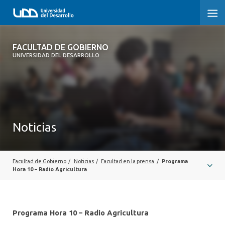
FACULTAD DE GOBIERNO
FACULTAD DE GOBIERNO
UNIVERSIDAD DEL DESARROLLO
INICIO
CARRERAS
CENTROS DE INVESTIGACIÓN
Noticias
POSTGRADOS Y EDUCACIÓN CONTINUA
EXTENSIÓN
Facultad de Gobierno
/
Noticias
/
Facultad en la prensa
/
Programa
Hora 10 – Radio Agricultura
ALUMNI
Programa Hora 10 – Radio Agricultura