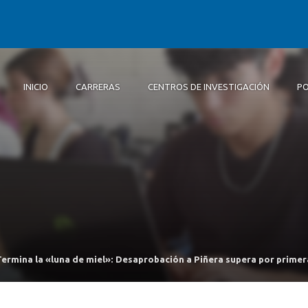
INICIO
CARRERAS
CENTROS DE INVESTIGACIÓN
PO
Inicio
Carreras
Centros de Investigación
Postgrados y educación continua
Extensión
Alumni
Centro de Polític
Sobr
Cien
Doc
Pasa
Alu
Públ
Facu
Dip
Centro de Conoc
Bach
Investigación e
Bach
Centro de Invest
Complejidad Soci
Panel Ciudadano
ermina la «luna de miel»: Desaprobación a Piñera supera por primer