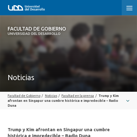
FACULTAD DE GOBIERNO
FACULTAD DE GOBIERNO
UNIVERSIDAD DEL DESARROLLO
INICIO
CARRERAS
CENTROS DE INVESTIGACIÓN
Noticias
POSTGRADOS Y EDUCACIÓN CONTINUA
Facultad de Gobierno
/
Noticias
/
Facultad en la prensa
/
Trump y Kim
EXTENSIÓN
afrontan en Singapur una cumbre histórica e impredecible – Radio
Duna
ALUMNI
Trump y Kim afrontan en Singapur una cumbre
histórica e impredecible – Radio Duna